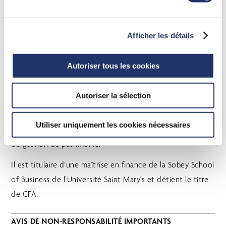
solutions de placement de GMA CI.
Adam possède une vaste expérience dans l’analyse de
Afficher les détails
recherche du côté acheteur, la répartition d’actifs et la
gestion de portefeuille. Avant de se joindre à GMA CI, il
Autoriser tous les cookies
occupait le poste de gestionnaire de portefeuille associé
au sein de l’équipe de répartition d’actifs chez Gestion de
Autoriser la sélection
Placements TD, où il a acquis une solide expertise dans
l’élaboration et la gestion de stratégies de placement. Il a
Utiliser uniquement les cookies nécessaires
également siégé au comité d’investissement d’une société
de gestion de patrimoine.
Il est titulaire d’une maîtrise en finance de la Sobey School
of Business de l’Université Saint Mary's et détient le titre
de CFA.
AVIS DE NON-RESPONSABILITÉ IMPORTANTS