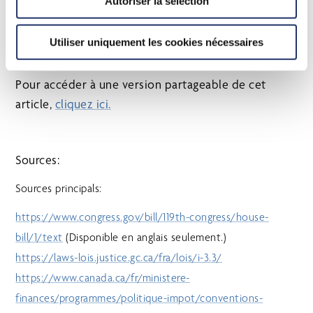
Autoriser la sélection
créera-t-il des exceptions complexes pour les
personnes et les entités américaines?
Utiliser uniquement les cookies nécessaires
Pour accéder à une version partageable de cet
article,
cliquez ici.
Sources:
Sources principals:
https://www.congress.gov/bill/119th-congress/house-
bill/1/text
(Disponible en anglais seulement.)
https://laws-lois.justice.gc.ca/fra/lois/i-3.3/
https://www.canada.ca/fr/ministere-
finances/programmes/politique-impot/conventions-