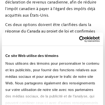
déclaration de revenus canadienne, afin de réduire
l’impôt canadien à payer à l’égard des impôts déjà
acquittés aux États-Unis.
Ces deux options doivent être clarifiées dans la
réponse du Canada au projet de loi et confirmées
dans chaque cas par un comptable fiscaliste et/ou
un avocat spécialisé en fiscalité.
En fin de compte, il reste de nombreux facteurs
Ce site Web utilise des témoins
importants à prendre en compte et ceux-ci auront
Nous utilisons des témoins pour personnaliser le contenu
une incidence considérable sur les mesures que les
et les publicités, pour fournir des fonctions relatives aux
investisseurs pourraient songer à prendre :
médias sociaux et pour analyser le trafic de notre site
Web. Nous partageons également des renseignements
Le nouvel article 899 de l’IRC sera-t-il adopté
sur votre utilisation de notre site avec nos partenaires
tel qu’il est actuellement rédigé, sera-t-il
des médias sociaux, de la publicité et de l’analyse, qui
complètement supprimé ou sera-t-il
peuvent combiner ceux-ci avec d’autres renseignements