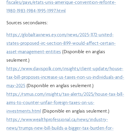
fiscales/pays/etats-unis-amerique-convention-refonte-
1980-1983-1984-1995-1997.html
Sources secondaires:
https://globaltaxnews.ey.com/news/2025-1172-united-
states-proposed-irc-section-899-would-affect-certain-
asset-management-entities
(Disponible en anglais
seulement.)
https://www.davispolk.com/insights/client-update/house-
tax-bill-proposes-increase-us-taxes-non-us-individuals-and-
may-2025
(Disponible en anglais seulement.)
https://rsmus.com/insights/tax-alerts/2025/house-tax-bill-
aims-to-counter-unfair-foreign-taxes-on-us-
investments.html
(Disponible en anglais seulement.)
https://www.wealthprofessional.ca/news/industry-
news/trumps-new-bill-builds-a-bigger-tax-burden-for-