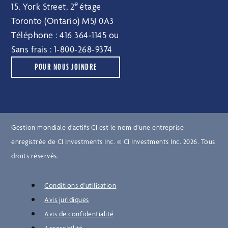
e
15, York Street, 2
étage
Toronto (Ontario) M5J 0A3
Téléphone :
416 364‑1145
ou
Sans frais :
1‑800‑268‑9374
POUR NOUS JOINDRE
Gestion mondiale d’actifs CI est le nom d’une entreprise
enregistrée de CI Investments Inc. © CI Investments Inc. 2026. Tous
droits réservés.
Conditions d’utilisation
Avis juridiques
Avis de confidentialité