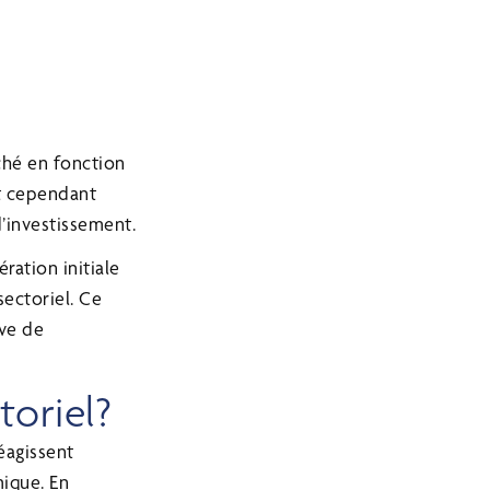
ché en fonction
nt cependant
’investissement.
ration initiale
sectoriel. Ce
ive de
toriel?
réagissent
ique. En