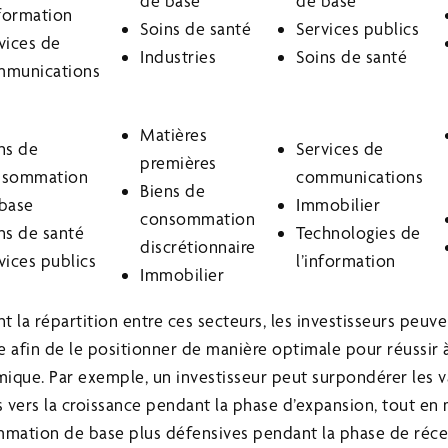
de base
de base
nformation
Soins de santé
Services publics
vices de
Industries
Soins de santé
mmunications
Matières
ns de
Services de
premières
nsommation
communications
Biens de
base
Immobilier
consommation
ns de santé
Technologies de
discrétionnaire
vices publics
l’information
Immobilier
 la répartition entre ces secteurs, les investisseurs peuven
le afin de le positionner de manière optimale pour réussir 
que. Par exemple, un investisseur peut surpondérer les v
 vers la croissance pendant la phase d’expansion, tout en 
mmation de base plus défensives pendant la phase de réce