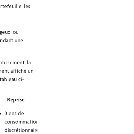
tefeuille, les
geux; ou
pendant une
ntissement, la
ment affiché un
ableau ci-
Reprise
Biens de
consommation
discrétionnaire