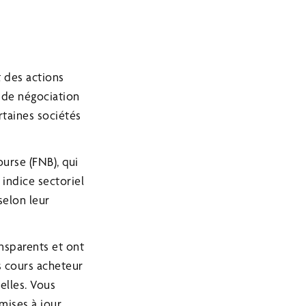
t des actions
 de négociation
rtaines sociétés
ourse (FNB), qui
 indice sectoriel
selon leur
ansparents et ont
s cours acheteur
elles. Vous
mises à jour