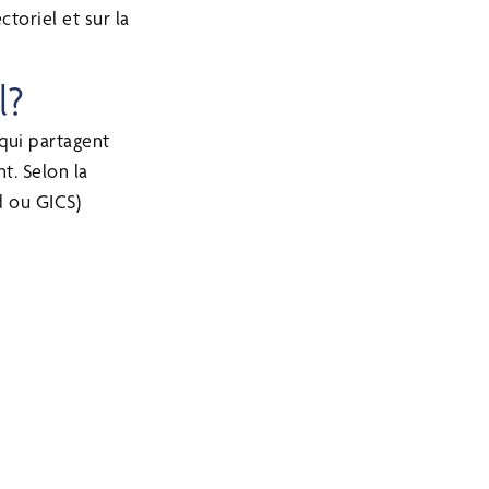
ctoriel et sur la
l?
qui partagent
nt. Selon la
d ou GICS)