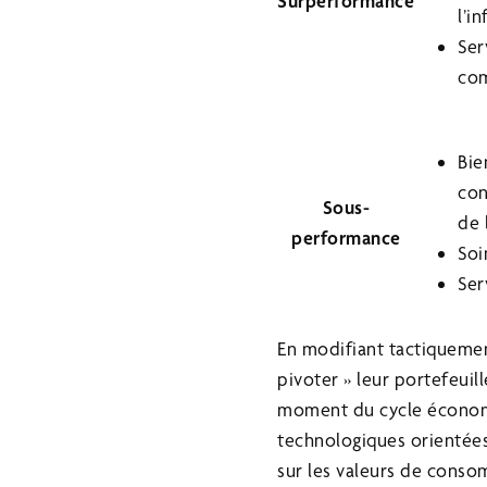
Surperformance
l’i
Ser
co
Bie
co
Sous-
de 
performance
Soi
Ser
En modifiant tactiquement
pivoter » leur portefeuil
moment du cycle économi
technologiques orientées
sur les valeurs de conso