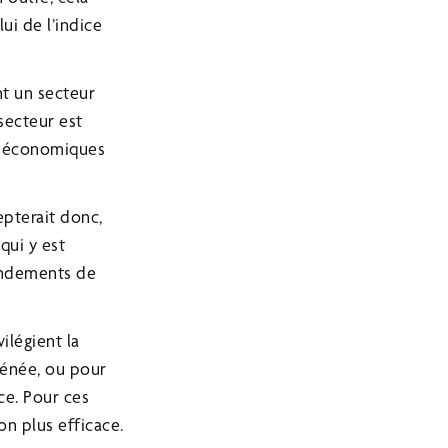
ui de l’indice
nt un secteur
secteur est
es économiques
epterait donc,
qui y est
rendements de
ilégient la
frénée, ou pour
ce. Pour ces
on plus efficace.