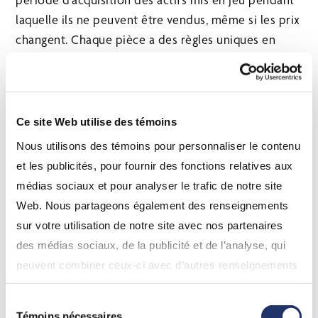
laquelle ils ne peuvent être vendus, même si les prix
changent. Chaque pièce a des règles uniques en
matière de preuves d’enjeu, il est donc important de
comprendre les minimums, les engagements de
temps et les restrictions d’acquisition impliqués.
Ce site Web utilise des témoins
Apprenez-en davantage sur l’
Ethereum
et sur la
Nous utilisons des témoins pour personnaliser le contenu
façon dont nous le rendons abordable et accessible
et les publicités, pour fournir des fonctions relatives aux
à chaque investisseur.
médias sociaux et pour analyser le trafic de notre site
1
https://blog.ethereum.org/2021/05/18/country-power-
Web. Nous partageons également des renseignements
no-more/
sur votre utilisation de notre site avec nos partenaires
des médias sociaux, de la publicité et de l’analyse, qui
peuvent combiner ceux-ci avec d’autres renseignements
À propos de l’auteur
que vous leur avez fournis ou qu’ils ont collectés lors de
Sélection
votre utilisation de leurs services. En continuant d’utiliser
Témoins nécessaires