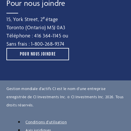
Pour nous joindre
e
15, York Street, 2
étage
Toronto (Ontario) M5J 0A3
Téléphone :
416 364‑1145
ou
Sans frais :
1‑800‑268‑9374
POUR NOUS JOINDRE
Gestion mondiale d’actifs CI est le nom d’une entreprise
enregistrée de CI Investments Inc. © CI Investments Inc. 2026. Tous
droits réservés.
Conditions d’utilisation
Avis juridiques