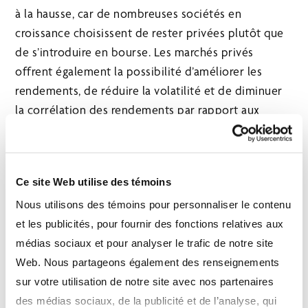
à la hausse, car de nombreuses sociétés en
croissance choisissent de rester privées plutôt que
de s’introduire en bourse. Les marchés privés
offrent également la possibilité d’améliorer les
rendements, de réduire la volatilité et de diminuer
la corrélation des rendements par rapport aux
marchés publics.
De plus amples renseignements sur les solutions
des marchés privés de GMA CI sont disponibles
ici
.
Ce site Web utilise des témoins
À propos de Gestion mondiale
Nous utilisons des témoins pour personnaliser le contenu
et les publicités, pour fournir des fonctions relatives aux
d’actifs CI
médias sociaux et pour analyser le trafic de notre site
Gestion mondiale d’actifs CI est l’une des plus
Web. Nous partageons également des renseignements
grandes sociétés de gestion d’investissement du
sur votre utilisation de notre site avec nos partenaires
Canada. Elle offre une vaste gamme de produits et
des médias sociaux, de la publicité et de l’analyse, qui
de services de placement dont tous les détails se