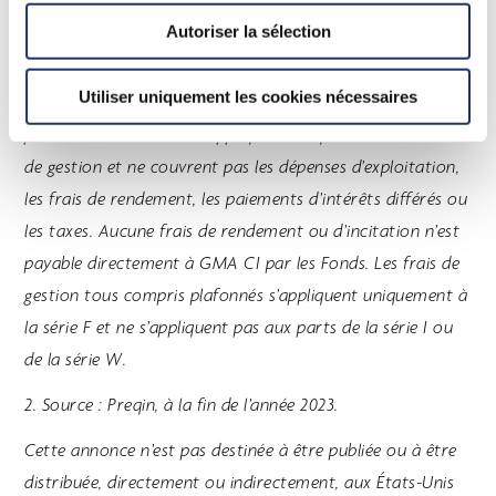
marchés privés CI et de 0,80 % pour le Fonds de
Autoriser la sélection
croissance des marchés privés CI. Le maximum des frais
de gestion tout compris de la série F sont de 1,53 % et de
Utiliser uniquement les cookies nécessaires
1,63 %, respectivement. Les frais de gestion tout compris
plafonnés de la série F s’appliquent uniquement aux frais
de gestion et ne couvrent pas les dépenses d’exploitation,
les frais de rendement, les paiements d’intérêts différés ou
les taxes. Aucune frais de rendement ou d’incitation n’est
payable directement à GMA CI par les Fonds. Les frais de
gestion tous compris plafonnés s’appliquent uniquement à
la série F et ne s’appliquent pas aux parts de la série I ou
de la série W.
2. Source : Preqin, à la fin de l’année 2023.
Cette annonce n’est pas destinée à être publiée ou à être
distribuée, directement ou indirectement, aux États-Unis