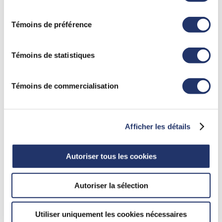
consentement
témoins. Pour obtenir plus de détails, veuillez vous
d’investissement des fonds, dans certaines conditions des
Témoins de préférence
référez à la section « Modalités de tous les sites Web
marchés, elles peuvent accélérer le rythme auquel la
(incluant InfoClientèle) » dans «
Conditions d'utilisation
valeur de votre investissement diminue.
».
Témoins de statistiques
Cette communication est destinée à des fins
d’information uniquement et ne constitue pas une offre
Témoins de commercialisation
de vente ou la sollicitation d’une offre d’achat de fonds
négociés en bourse (FNB) gérés par Gestion mondiale
d’actifs CI. Elle ne constitue pas et ne doit pas être
Afficher les détails
interprétée comme un conseil en matière de placement,
de fiscalité, de droit ou de comptabilité et ne doit pas être
Autoriser tous les cookies
invoquée à cet égard. Nous recommandons aux
particuliers de demander l’avis de professionnels, le cas
Autoriser la sélection
échéant, au sujet d’un investissement précis. Les
investisseurs sont invités à consulter leurs conseillers
Utiliser uniquement les cookies nécessaires
professionnels avant d’apporter un quelconque