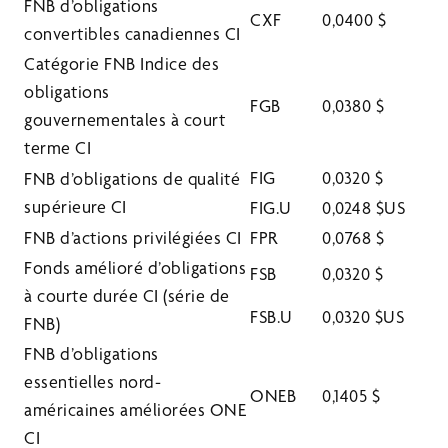
FNB d’obligations
CXF
0,0400 $
convertibles canadiennes CI
Catégorie FNB Indice des
obligations
FGB
0,0380 $
gouvernementales à court
terme CI
FIG
0,0320 $
FNB d’obligations de qualité
supérieure CI
FIG.U
0,0248 $US
FNB d’actions privilégiées CI
FPR
0,0768 $
Fonds amélioré d’obligations
FSB
0,0320 $
à courte durée CI (série de
FSB.U
0,0320 $US
FNB)
FNB d’obligations
essentielles nord-
ONEB
0,1405 $
américaines améliorées ONE
CI