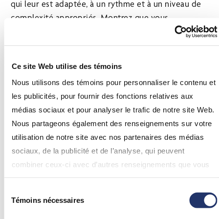
qui leur est adaptée, à un rythme et à un niveau de
complexité appropriés. Montrez que vous
comprenez leur point de vue et leur étape de vie en
vous concentrant sur des sujets couramment
abordés, comme la planification d’un congé de
Ce site Web utilise des témoins
maternité, la gestion d’une succession ou la
Nous utilisons des témoins pour personnaliser le contenu et
transmission de la littératie financière aux enfants.
les publicités, pour fournir des fonctions relatives aux
Simplifier les concepts complexes :
Comme nous
médias sociaux et pour analyser le trafic de notre site Web.
l’avons vu précédemment, les femmes ont tendance
Nous partageons également des renseignements sur votre
à apprécier les explications claires et sans jargon sur
utilisation de notre site avec nos partenaires des médias
des sujets complexes. L’utilisation d’outils visuels
sociaux, de la publicité et de l’analyse, qui peuvent
tels que des tableaux ou des graphiques pour
combiner ceux-ci avec d’autres renseignements que vous
expliquer vos recommandations peut s’avérer utile.
leur avez fournis ou qu’ils ont collectés lors de votre
Utilisez des projections pour les aider à voir
Sélection
utilisation de leurs services. En continuant d’utiliser notre
Témoins nécessaires
comment les décisions prises aujourd'hui peuvent
du
site Web, vous consentez à l’utilisation de nos
consentement
affecter leur santé financière à long terme, et