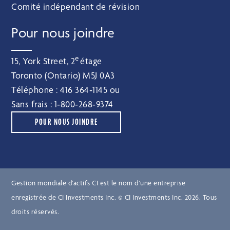
Comité indépendant de révision
Pour nous joindre
e
15, York Street, 2
étage
Toronto (Ontario) M5J 0A3
Téléphone :
416 364‑1145
ou
Sans frais :
1‑800‑268‑9374
POUR NOUS JOINDRE
Gestion mondiale d’actifs CI est le nom d’une entreprise
enregistrée de CI Investments Inc. © CI Investments Inc. 2026. Tous
droits réservés.