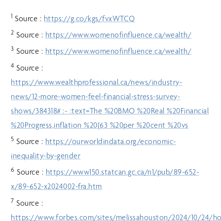
1
Source :
https://g.co/kgs/fvxWTCQ
2
Source :
https://www.womenofinfluence.ca/wealth/
3
Source :
https://www.womenofinfluence.ca/wealth/
4
Source :
https://www.wealthprofessional.ca/news/industry-
news/12-more-women-feel-financial-stress-survey-
shows/384318# :~ :text=The %20BMO %20Real %20Financial
%20Progress,inflation %20(63 %20per %20cent %20vs
5
Source :
https://ourworldindata.org/economic-
inequality-by-gender
6
Source :
https://www150.statcan.gc.ca/n1/pub/89-652-
x/89-652-x2024002-fra.htm
7
Source :
https://www.forbes.com/sites/melissahouston/2024/10/24/h